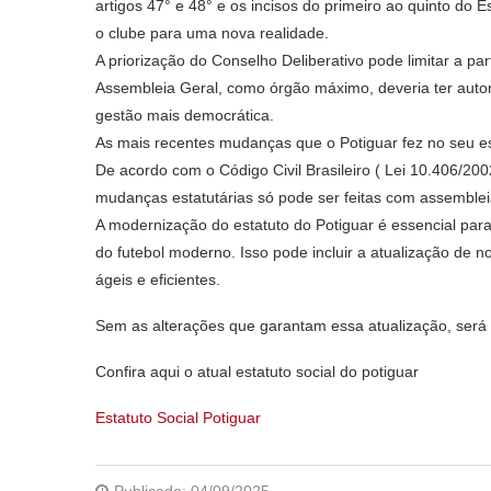
artigos 47° e 48° e os incisos do primeiro ao quinto do 
o clube para uma nova realidade.
A priorização do Conselho Deliberativo pode limitar a p
Assembleia Geral, como órgão máximo, deveria ter autor
gestão mais democrática.
As mais recentes mudanças que o Potiguar fez no seu est
De acordo com o Código Civil Brasileiro ( Lei 10.406/200
mudanças estatutárias só pode ser feitas com assemblei
A modernização do estatuto do Potiguar é essencial par
do futebol moderno. Isso pode incluir a atualização de
ágeis e eficientes.
Sem as alterações que garantam essa atualização, será m
Confira aqui o atual estatuto social do potiguar
Estatuto Social Potiguar
Publicado:
04/09/2025