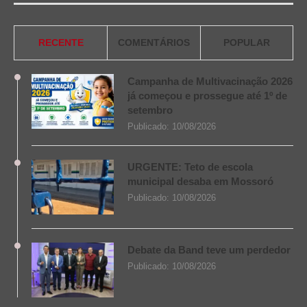
RECENTE
COMENTÁRIOS
POPULAR
Campanha de Multivacinação 2026
já começou e prossegue até 1º de
setembro
Publicado:
10/08/2026
URGENTE: Teto de escola
municipal desaba em Mossoró
Publicado:
10/08/2026
Debate da Band teve um perdedor
Publicado:
10/08/2026