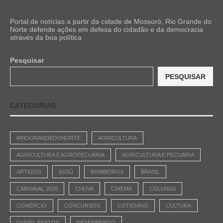
Portal de notícias a partir da cidade de Mossoró, Rio Grande do
Norte defende ações em defesa do cidadão e da democracia
através da boa política
Pesquisar
PESQUISAR
CATEGORIAS
#RIOGRANDEDONORTE
AGRICULTURA
AGRICULTURA E AGROPECUÁRIA
AGRICULTURA E PECUÁRIA
ARTIGOS
ASSÚ
BOMBEIROS
BRASIL
CARNAVAL 2026
CHUVA
CINEMA
COLUNAS
COMÉRCIO
CONCURSOS
COTIDIANO
CULTURA
DANIEL BASTOS
DESEMPREGO