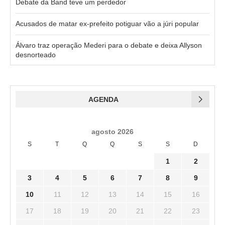
Debate da Band teve um perdedor
Acusados de matar ex-prefeito potiguar vão a júri popular
Álvaro traz operação Mederi para o debate e deixa Allyson
desnorteado
AGENDA
agosto 2026
S
T
Q
Q
S
S
D
1
2
3
4
5
6
7
8
9
10
11
12
13
14
15
16
17
18
19
20
21
22
23