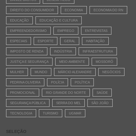
DIREITO DO CONSUMIDOR
ECONOMIA
ECONOMIA DO RN
EDUCAÇÃO
EDUCAÇÃO E CULTURA
EMPREENDEDORISMO
EMPREGO
ENTREVISTAS
ESPECIAIS
ESPORTE
GERAL
HABITAÇÃO
IMPOSTO DE RENDA
INDÚSTRIA
INFRAESTRUTURA
JUSTIÇA E SEGURANÇA
MEIO AMBIENTE
MOSSORÓ
MULHER
MUNDO
MÁRCIO ALEXANDRE
NEGÓCIOS
PEDRINA OLIVEIRA
POLÍCIA
POLÍTICA
PROMOCIONAL
RIO GRANDE DO NORTE
SAÚDE
SEGURANÇA PÚBLICA
SERRA DO MEL
SÃO JOÃO
TECNOLOGIA
TURISMO
UGMAR
SELEÇÃO