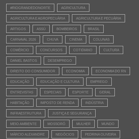
#RIOGRANDEDONORTE
AGRICULTURA
AGRICULTURA E AGROPECUÁRIA
AGRICULTURA E PECUÁRIA
ARTIGOS
ASSÚ
BOMBEIROS
BRASIL
CARNAVAL 2026
CHUVA
CINEMA
COLUNAS
COMÉRCIO
CONCURSOS
COTIDIANO
CULTURA
DANIEL BASTOS
DESEMPREGO
DIREITO DO CONSUMIDOR
ECONOMIA
ECONOMIA DO RN
EDUCAÇÃO
EDUCAÇÃO E CULTURA
EMPREGO
ENTREVISTAS
ESPECIAIS
ESPORTE
GERAL
HABITAÇÃO
IMPOSTO DE RENDA
INDÚSTRIA
INFRAESTRUTURA
JUSTIÇA E SEGURANÇA
MEIO AMBIENTE
MOSSORÓ
MULHER
MUNDO
MÁRCIO ALEXANDRE
NEGÓCIOS
PEDRINA OLIVEIRA