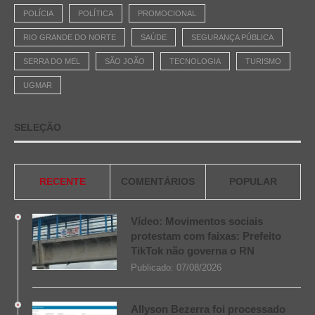
POLÍCIA
POLÍTICA
PROMOCIONAL
RIO GRANDE DO NORTE
SAÚDE
SEGURANÇA PÚBLICA
SERRA DO MEL
SÃO JOÃO
TECNOLOGIA
TURISMO
UGMAR
SELEÇÃO
RECENTE
COMENTÁRIOS
POPULAR
Vídeo: Movimentos sociais
protestam com faixas: Prefeito
TikTok não governa o RN
Publicado:
07/08/2026
Allyson Bezerra foi processado