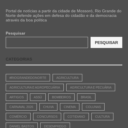
Portal de notícias a partir da cidade de Mossoró, Rio Grande do
Norte defende ações em defesa do cidadão e da democracia
através da boa política
Pesquisar
PESQUISAR
CATEGORIAS
#RIOGRANDEDONORTE
AGRICULTURA
AGRICULTURA E AGROPECUÁRIA
AGRICULTURA E PECUÁRIA
ARTIGOS
ASSÚ
BOMBEIROS
BRASIL
CARNAVAL 2026
CHUVA
CINEMA
COLUNAS
COMÉRCIO
CONCURSOS
COTIDIANO
CULTURA
DANIEL BASTOS
DESEMPREGO