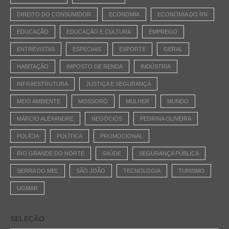
DIREITO DO CONSUMIDOR
ECONOMIA
ECONOMIA DO RN
EDUCAÇÃO
EDUCAÇÃO E CULTURA
EMPREGO
ENTREVISTAS
ESPECIAIS
ESPORTE
GERAL
HABITAÇÃO
IMPOSTO DE RENDA
INDÚSTRIA
INFRAESTRUTURA
JUSTIÇA E SEGURANÇA
MEIO AMBIENTE
MOSSORÓ
MULHER
MUNDO
MÁRCIO ALEXANDRE
NEGÓCIOS
PEDRINA OLIVEIRA
POLÍCIA
POLÍTICA
PROMOCIONAL
RIO GRANDE DO NORTE
SAÚDE
SEGURANÇA PÚBLICA
SERRA DO MEL
SÃO JOÃO
TECNOLOGIA
TURISMO
UGMAR
SELEÇÃO