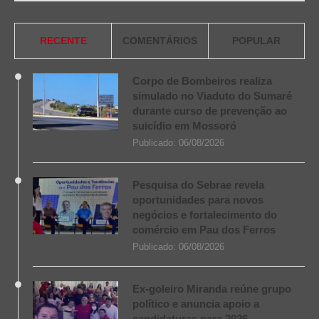
RECENTE
COMENTÁRIOS
POPULAR
Corpo de Bombeiros realiza
simulado no Viaduto do Sumaré
durante curso de prevenção ao
suicídio em Mossoró
Publicado:
06/08/2026
Pesquisa do Sebrae revela
oportunidades para novos
negócios e fortalecimento do
comércio em Pau dos Ferros
Publicado:
06/08/2026
Ex-goleiro Miranda reúne grupo
político e anuncia apoio a
candidaturas para 2026