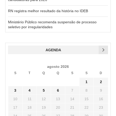
RN registra melhor resultado da história no IDEB
Ministério Público recomenda suspensão de processo
seletivo por irregularidades
AGENDA
agosto 2026
S
T
Q
Q
S
S
D
1
2
3
4
5
6
7
8
9
10
11
12
13
14
15
16
17
18
19
20
21
22
23