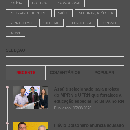
POLÍCIA
POLÍTICA
PROMOCIONAL
RIO GRANDE DO NORTE
SAÚDE
SEGURANÇA PÚBLICA
SERRA DO MEL
SÃO JOÃO
TECNOLOGIA
TURISMO
UGMAR
SELEÇÃO
RECENTE
COMENTÁRIOS
POPULAR
Assú é selecionado para projeto
do MPRN e UFRN que fortalece a
educação especial inclusiva no RN
Publicado:
05/08/2026
Flávio Bolsonaro anuncia acusado