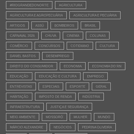
#RIOGRANDEDONORTE
AGRICULTURA
AGRICULTURA E AGROPECUÁRIA
AGRICULTURA E PECUÁRIA
ARTIGOS
ASSÚ
BOMBEIROS
BRASIL
CARNAVAL 2026
CHUVA
CINEMA
COLUNAS
COMÉRCIO
CONCURSOS
COTIDIANO
CULTURA
DANIEL BASTOS
DESEMPREGO
DIREITO DO CONSUMIDOR
ECONOMIA
ECONOMIA DO RN
EDUCAÇÃO
EDUCAÇÃO E CULTURA
EMPREGO
ENTREVISTAS
ESPECIAIS
ESPORTE
GERAL
HABITAÇÃO
IMPOSTO DE RENDA
INDÚSTRIA
INFRAESTRUTURA
JUSTIÇA E SEGURANÇA
MEIO AMBIENTE
MOSSORÓ
MULHER
MUNDO
MÁRCIO ALEXANDRE
NEGÓCIOS
PEDRINA OLIVEIRA