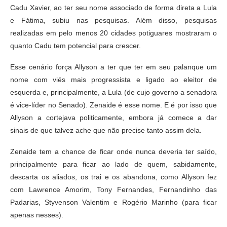
Cadu Xavier, ao ter seu nome associado de forma direta a Lula
e Fátima, subiu nas pesquisas. Além disso, pesquisas
realizadas em pelo menos 20 cidades potiguares mostraram o
quanto Cadu tem potencial para crescer.
Esse cenário força Allyson a ter que ter em seu palanque um
nome com viés mais progressista e ligado ao eleitor de
esquerda e, principalmente, a Lula (de cujo governo a senadora
é vice-líder no Senado). Zenaide é esse nome. E é por isso que
Allyson a cortejava politicamente, embora já comece a dar
sinais de que talvez ache que não precise tanto assim dela.
Zenaide tem a chance de ficar onde nunca deveria ter saído,
principalmente para ficar ao lado de quem, sabidamente,
descarta os aliados, os trai e os abandona, como Allyson fez
com Lawrence Amorim, Tony Fernandes, Fernandinho das
Padarias, Styvenson Valentim e Rogério Marinho (para ficar
apenas nesses).