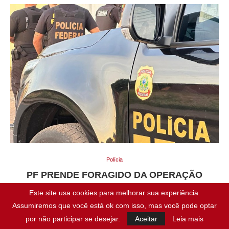
Polícia
PF PRENDE FORAGIDO DA OPERAÇÃO
PLEONEXIA
Este site usa cookies para melhorar sua experiência.
Assumiremos que você está ok com isso, mas você pode optar
A Polícia Federal prendeu, na última quinta-feira (17/07), um
por não participar se desejar.
Aceitar
Leia mais