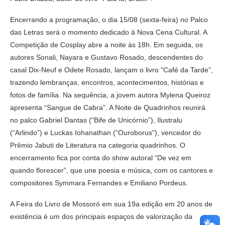
Encerrando a programação, o dia 15/08 (sexta-feira) no Palco
das Letras será o momento dedicado à Nova Cena Cultural. A
Competição de Cosplay abre a noite às 18h. Em seguida, os
autores Sonali, Nayara e Gustavo Rosado, descendentes do
casal Dix-Neuf e Odete Rosado, lançam o livro “Café da Tarde”,
trazendo lembranças, encontros, acontecimentos, histórias e
fotos de família. Na sequência, a jovem autora Mylena Queiroz
apresenta “Sangue de Cabra”. A Noite de Quadrinhos reunirá
no palco Gabriel Dantas (“Bife de Unicórnio”), Ilustralu
(“Arlindo”) e Luckas Iohanathan (“Ouroborus”), vencedor do
Prêmio Jabuti de Literatura na categoria quadrinhos. O
encerramento fica por conta do show autoral “De vez em
quando florescer”, que une poesia e música, com os cantores e
compositores Symmara Fernandes e Emiliano Pordeus.
A Feira do Livro de Mossoró em sua 19a edição em 20 anos de
existência é um dos principais espaços de valorização da