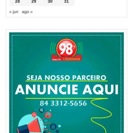
28
29
30
31
« jun
ago »