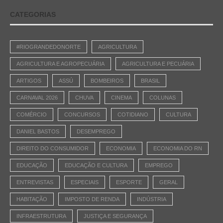
CATEGORIAS
#RIOGRANDEDONORTE
AGRICULTURA
AGRICULTURA E AGROPECUÁRIA
AGRICULTURA E PECUÁRIA
ARTIGOS
ASSÚ
BOMBEIROS
BRASIL
CARNAVAL 2026
CHUVA
CINEMA
COLUNAS
COMÉRCIO
CONCURSOS
COTIDIANO
CULTURA
DANIEL BASTOS
DESEMPREGO
DIREITO DO CONSUMIDOR
ECONOMIA
ECONOMIA DO RN
EDUCAÇÃO
EDUCAÇÃO E CULTURA
EMPREGO
ENTREVISTAS
ESPECIAIS
ESPORTE
GERAL
HABITAÇÃO
IMPOSTO DE RENDA
INDÚSTRIA
INFRAESTRUTURA
JUSTIÇA E SEGURANÇA