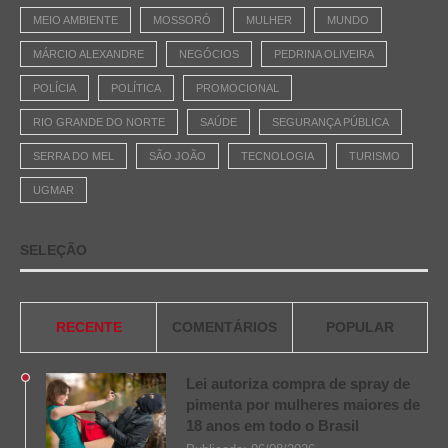
MEIO AMBIENTE
MOSSORÓ
MULHER
MUNDO
MÁRCIO ALEXANDRE
NEGÓCIOS
PEDRINA OLIVEIRA
POLÍCIA
POLÍTICA
PROMOCIONAL
RIO GRANDE DO NORTE
SAÚDE
SEGURANÇA PÚBLICA
SERRA DO MEL
SÃO JOÃO
TECNOLOGIA
TURISMO
UGMAR
SELEÇÃO
RECENTE
COMENTÁRIOS
POPULAR
Lei autoriza compra de spray de
pimenta por mulheres maiores de
18 anos em todo o Brasil