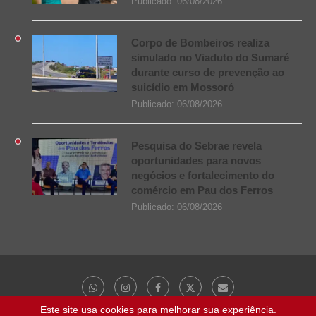
Publicado:
06/08/2026
Corpo de Bombeiros realiza
simulado no Viaduto do Sumaré
durante curso de prevenção ao
suicídio em Mossoró
Publicado:
06/08/2026
Pesquisa do Sebrae revela
oportunidades para novos
negócios e fortalecimento do
comércio em Pau dos Ferros
Publicado:
06/08/2026
Este site usa cookies para melhorar sua experiência.