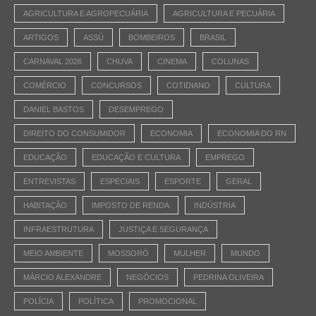
AGRICULTURA E AGROPECUÁRIA
AGRICULTURA E PECUÁRIA
ARTIGOS
ASSÚ
BOMBEIROS
BRASIL
CARNAVAL 2026
CHUVA
CINEMA
COLUNAS
COMÉRCIO
CONCURSOS
COTIDIANO
CULTURA
DANIEL BASTOS
DESEMPREGO
DIREITO DO CONSUMIDOR
ECONOMIA
ECONOMIA DO RN
EDUCAÇÃO
EDUCAÇÃO E CULTURA
EMPREGO
ENTREVISTAS
ESPECIAIS
ESPORTE
GERAL
HABITAÇÃO
IMPOSTO DE RENDA
INDÚSTRIA
INFRAESTRUTURA
JUSTIÇA E SEGURANÇA
MEIO AMBIENTE
MOSSORÓ
MULHER
MUNDO
MÁRCIO ALEXANDRE
NEGÓCIOS
PEDRINA OLIVEIRA
POLÍCIA
POLÍTICA
PROMOCIONAL