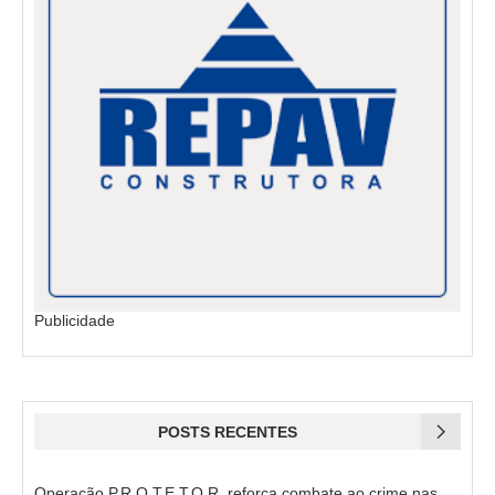
Publicidade
POSTS RECENTES
Operação P.R.O.T.E.T.O.R. reforça combate ao crime nas