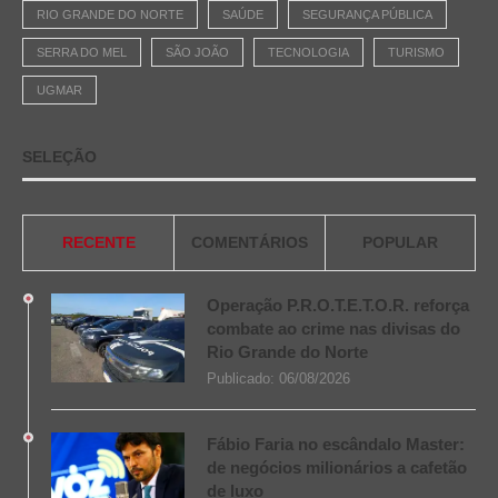
RIO GRANDE DO NORTE
SAÚDE
SEGURANÇA PÚBLICA
SERRA DO MEL
SÃO JOÃO
TECNOLOGIA
TURISMO
UGMAR
SELEÇÃO
RECENTE
COMENTÁRIOS
POPULAR
Operação P.R.O.T.E.T.O.R. reforça
combate ao crime nas divisas do
Rio Grande do Norte
Publicado:
06/08/2026
Fábio Faria no escândalo Master:
de negócios milionários a cafetão
de luxo