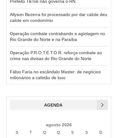
Prefeito TikTok não governa o RN
Allyson Bezerra foi processado por dar calote deu
calote em condomínio
Operação combate contrabando e agiotagem no
Rio Grande do Norte e na Paraíba
Operação P.R.O.T.E.T.O.R. reforça combate ao
crime nas divisas do Rio Grande do Norte
Fábio Faria no escândalo Master: de negócios
milionários a cafetão de luxo
AGENDA
agosto 2026
S
T
Q
Q
S
S
D