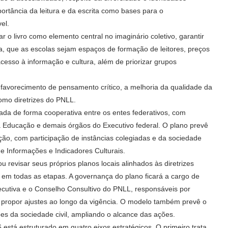
ortância da leitura e da escrita como bases para o
el.
ar o livro como elemento central no imaginário coletivo, garantir
ra, que as escolas sejam espaços de formação de leitores, preços
esso à informação e cultura, além de priorizar grupos
 favorecimento de pensamento crítico, a melhoria da qualidade da
omo diretrizes do PNLL.
da de forma cooperativa entre os entes federativos, com
 da Educação e demais órgãos do Executivo federal. O plano prevê
ão, com participação de instâncias colegiadas e da sociedade
de Informações e Indicadores Culturais.
u revisar seus próprios planos locais alinhados às diretrizes
l em todas as etapas. A governança do plano ficará a cargo de
cutiva e o Conselho Consultivo do PNLL, responsáveis por
 propor ajustes ao longo da vigência. O modelo também prevê o
ões da sociedade civil, ampliando o alcance das ações.
tá estruturado em quatro eixos estratégicos. O primeiro trata