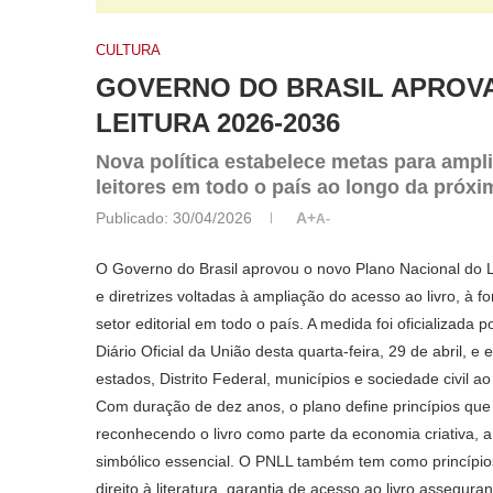
CULTURA
GOVERNO DO BRASIL APROVA
LEITURA 2026-2036
Nova política estabelece metas para amplia
leitores em todo o país ao longo da próx
Publicado:
30/04/2026
A+
A-
O Governo do Brasil aprovou o novo Plano Nacional do L
e diretrizes voltadas à ampliação do acesso ao livro, à f
setor editorial em todo o país. A medida foi oficializada 
Diário Oficial da União desta quarta-feira, 29 de abril,
estados, Distrito Federal, municípios e sociedade civil 
Com duração de dez anos, o plano define princípios que ori
reconhecendo o livro como parte da economia criativa, a 
simbólico essencial. O PNLL também tem como princípio
direito à literatura, garantia de acesso ao livro assegura