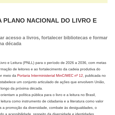
 PLANO NACIONAL DO LIVRO E
r acesso a livros, fortalecer bibliotecas e formar
ima década
ivro e Leitura (PNLL) para o período de 2026 a 2036, com metas
ormação de leitores e ao fortalecimento da cadeia produtiva do
por meio da
Portaria Interministerial MinC/MEC nº 12
, publicada no
 e estabelece um conjunto articulado de ações que envolvem União,
ao longo da próxima década.
entam a política pública para o livro e a leitura no Brasil,
leitura como instrumento de cidadania e a literatura como valor
s a promoção da diversidade, combate às desigualdades, o
ndo a acessibilidade, respeito da diversidade e identidades