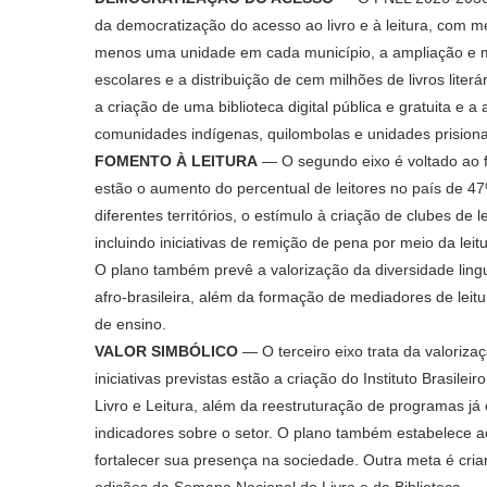
da democratização do acesso ao livro e à leitura, com m
menos uma unidade em cada município, a ampliação e m
escolares e a distribuição de cem milhões de livros liter
a criação de uma biblioteca digital pública e gratuita e a
comunidades indígenas, quilombolas e unidades prisiona
FOMENTO À LEITURA
— O segundo eixo é voltado ao f
estão o aumento do percentual de leitores no país de 4
diferentes territórios, o estímulo à criação de clubes de
incluindo iniciativas de remição de pena por meio da leitu
O plano também prevê a valorização da diversidade linguís
afro-brasileira, além da formação de mediadores de leit
de ensino.
VALOR SIMBÓLICO
— O terceiro eixo trata da valorizaçã
iniciativas previstas estão a criação do Instituto Brasileir
Livro e Leitura, além da reestruturação de programas já
indicadores sobre o setor. O plano também estabelece a
fortalecer sua presença na sociedade. Outra meta é criar 
edições da Semana Nacional do Livro e da Biblioteca.