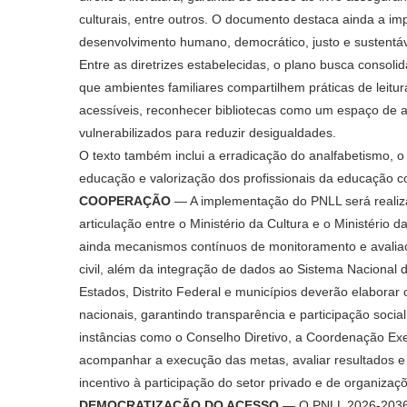
culturais, entre outros. O documento destaca ainda a imp
desenvolvimento humano, democrático, justo e sustentáv
Entre as diretrizes estabelecidas, o plano busca consolid
que ambientes familiares compartilhem práticas de leitu
acessíveis, reconhecer bibliotecas como um espaço de ac
vulnerabilizados para reduzir desigualdades.
O texto também inclui a erradicação do analfabetismo, o
educação e valorização dos profissionais da educação c
COOPERAÇÃO
— A implementação do PNLL será realiza
articulação entre o Ministério da Cultura e o Ministério
ainda mecanismos contínuos de monitoramento e avaliaç
civil, além da integração de dados ao Sistema Nacional 
Estados, Distrito Federal e municípios deverão elaborar o
nacionais, garantindo transparência e participação socia
instâncias como o Conselho Diretivo, a Coordenação Exe
acompanhar a execução das metas, avaliar resultados e
incentivo à participação do setor privado e de organizaç
DEMOCRATIZAÇÃO DO ACESSO
— O PNLL 2026-2036 es