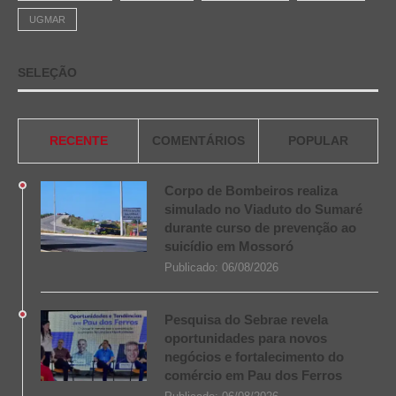
UGMAR
SELEÇÃO
RECENTE
COMENTÁRIOS
POPULAR
Corpo de Bombeiros realiza
simulado no Viaduto do Sumaré
durante curso de prevenção ao
suicídio em Mossoró
Publicado:
06/08/2026
Pesquisa do Sebrae revela
oportunidades para novos
negócios e fortalecimento do
comércio em Pau dos Ferros