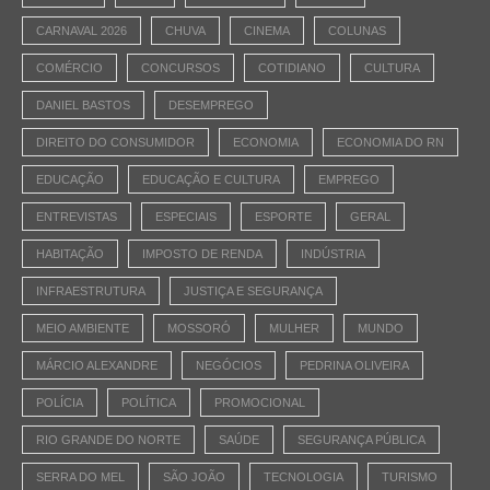
CARNAVAL 2026
CHUVA
CINEMA
COLUNAS
COMÉRCIO
CONCURSOS
COTIDIANO
CULTURA
DANIEL BASTOS
DESEMPREGO
DIREITO DO CONSUMIDOR
ECONOMIA
ECONOMIA DO RN
EDUCAÇÃO
EDUCAÇÃO E CULTURA
EMPREGO
ENTREVISTAS
ESPECIAIS
ESPORTE
GERAL
HABITAÇÃO
IMPOSTO DE RENDA
INDÚSTRIA
INFRAESTRUTURA
JUSTIÇA E SEGURANÇA
MEIO AMBIENTE
MOSSORÓ
MULHER
MUNDO
MÁRCIO ALEXANDRE
NEGÓCIOS
PEDRINA OLIVEIRA
POLÍCIA
POLÍTICA
PROMOCIONAL
RIO GRANDE DO NORTE
SAÚDE
SEGURANÇA PÚBLICA
SERRA DO MEL
SÃO JOÃO
TECNOLOGIA
TURISMO