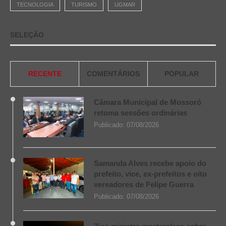
TECNOLOGIA
TURISMO
UGMAR
SELEÇÃO
RECENTE
COMENTÁRIOS
POPULAR
Câmara Municipal de Mossoró
retoma sessões ordinárias
Publicado:
07/08/2026
Samanda Alves recebe apoio do
prefeito, vice, ex-prefeitos e oito
vereadores de Felipe Guerra
Publicado:
07/08/2026