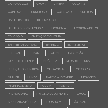
CARNAVAL 2026
CHUVA
CINEMA
COLUNAS
COMÉRCIO
CONCURSOS
COTIDIANO
CULTURA
DANIEL BASTOS
DESEMPREGO
DIREITO DO CONSUMIDOR
ECONOMIA
ECONOMIA DO RN
EDUCAÇÃO
EDUCAÇÃO E CULTURA
EMPREENDEDORISMO
EMPREGO
ENTREVISTAS
ESPECIAIS
ESPORTE
GERAL
HABITAÇÃO
IMPOSTO DE RENDA
INDÚSTRIA
INFRAESTRUTURA
JUSTIÇA E SEGURANÇA
MEIO AMBIENTE
MOSSORÓ
MULHER
MUNDO
MÁRCIO ALEXANDRE
NEGÓCIOS
PEDRINA OLIVEIRA
POLÍCIA
POLÍTICA
PROMOCIONAL
RIO GRANDE DO NORTE
SAÚDE
SEGURANÇA PÚBLICA
SERRA DO MEL
SÃO JOÃO