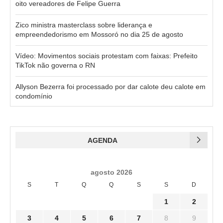
oito vereadores de Felipe Guerra
Zico ministra masterclass sobre liderança e
empreendedorismo em Mossoró no dia 25 de agosto
Vídeo: Movimentos sociais protestam com faixas: Prefeito
TikTok não governa o RN
Allyson Bezerra foi processado por dar calote deu calote em
condomínio
AGENDA
agosto 2026
S
T
Q
Q
S
S
D
1
2
3
4
5
6
7
8
9