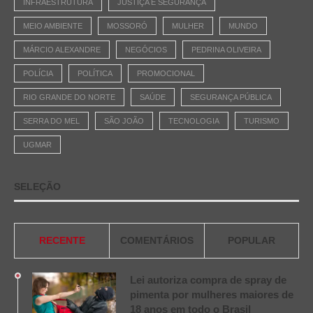
INFRAESTRUTURA
JUSTIÇA E SEGURANÇA
MEIO AMBIENTE
MOSSORÓ
MULHER
MUNDO
MÁRCIO ALEXANDRE
NEGÓCIOS
PEDRINA OLIVEIRA
POLÍCIA
POLÍTICA
PROMOCIONAL
RIO GRANDE DO NORTE
SAÚDE
SEGURANÇA PÚBLICA
SERRA DO MEL
SÃO JOÃO
TECNOLOGIA
TURISMO
UGMAR
SELEÇÃO
RECENTE
COMENTÁRIOS
POPULAR
Lei autoriza compra de spray de
pimenta por mulheres maiores de
18 anos em todo o Brasil