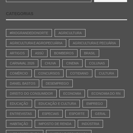
CATEGORIAS
#RIOGRANDEDONORTE
AGRICULTURA
AGRICULTURA E AGROPECUÁRIA
AGRICULTURA E PECUÁRIA
ARTIGOS
ASSÚ
BOMBEIROS
BRASIL
CARNAVAL 2026
CHUVA
CINEMA
COLUNAS
COMÉRCIO
CONCURSOS
COTIDIANO
CULTURA
DANIEL BASTOS
DESEMPREGO
DIREITO DO CONSUMIDOR
ECONOMIA
ECONOMIA DO RN
EDUCAÇÃO
EDUCAÇÃO E CULTURA
EMPREGO
ENTREVISTAS
ESPECIAIS
ESPORTE
GERAL
HABITAÇÃO
IMPOSTO DE RENDA
INDÚSTRIA