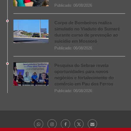
Publicado:
06/08/2026
Corpo de Bombeiros realiza
simulado no Viaduto do Sumaré
durante curso de prevenção ao
suicídio em Mossoró
Publicado:
06/08/2026
Pesquisa do Sebrae revela
oportunidades para novos
negócios e fortalecimento do
comércio em Pau dos Ferros
Publicado:
06/08/2026