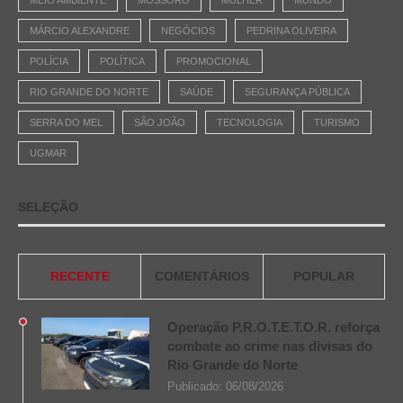
MÁRCIO ALEXANDRE
NEGÓCIOS
PEDRINA OLIVEIRA
POLÍCIA
POLÍTICA
PROMOCIONAL
RIO GRANDE DO NORTE
SAÚDE
SEGURANÇA PÚBLICA
SERRA DO MEL
SÃO JOÃO
TECNOLOGIA
TURISMO
UGMAR
SELEÇÃO
RECENTE
COMENTÁRIOS
POPULAR
Operação P.R.O.T.E.T.O.R. reforça
combate ao crime nas divisas do
Rio Grande do Norte
Publicado:
06/08/2026