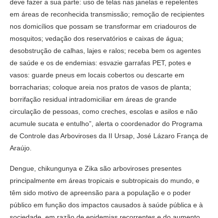
deve fazer a sua parte: uso de telas nas janelas e repelentes
em áreas de reconhecida transmissão; remoção de recipientes
nos domicílios que possam se transformar em criadouros de
mosquitos; vedação dos reservatórios e caixas de água;
desobstrução de calhas, lajes e ralos; receba bem os agentes
de saúde e os de endemias: esvazie garrafas PET, potes e
vasos: guarde pneus em locais cobertos ou descarte em
borracharias; coloque areia nos pratos de vasos de planta;
borrifação residual intradomiciliar em áreas de grande
circulação de pessoas, como creches, escolas e asilos e não
acumule sucata e entulho”, alerta o coordenador do Programa
de Controle das Arboviroses da II Ursap, José Lázaro França de
Araújo.
Dengue, chikungunya e Zika são arboviroses presentes
principalmente em áreas tropicais e subtropicais do mundo, e
têm sido motivo de apreensão para a população e o poder
público em função dos impactos causados à saúde pública e à
sociedade, em razão de epidemias recorrentes e do aumento