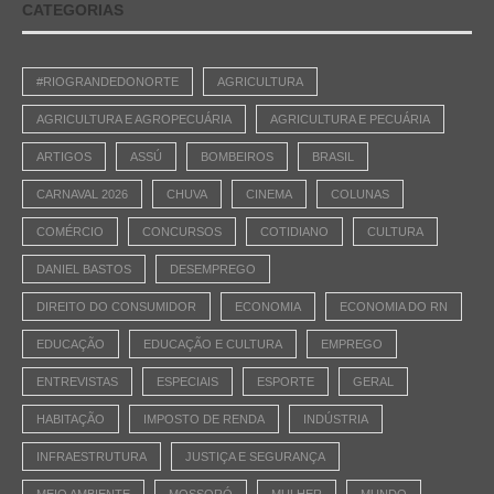
CATEGORIAS
#RIOGRANDEDONORTE
AGRICULTURA
AGRICULTURA E AGROPECUÁRIA
AGRICULTURA E PECUÁRIA
ARTIGOS
ASSÚ
BOMBEIROS
BRASIL
CARNAVAL 2026
CHUVA
CINEMA
COLUNAS
COMÉRCIO
CONCURSOS
COTIDIANO
CULTURA
DANIEL BASTOS
DESEMPREGO
DIREITO DO CONSUMIDOR
ECONOMIA
ECONOMIA DO RN
EDUCAÇÃO
EDUCAÇÃO E CULTURA
EMPREGO
ENTREVISTAS
ESPECIAIS
ESPORTE
GERAL
HABITAÇÃO
IMPOSTO DE RENDA
INDÚSTRIA
INFRAESTRUTURA
JUSTIÇA E SEGURANÇA
MEIO AMBIENTE
MOSSORÓ
MULHER
MUNDO