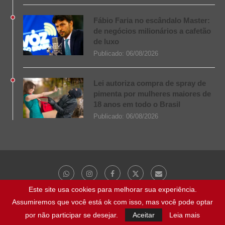
Fábio Faria no escândalo Master:
de negócios milionários a cafetão
de luxo
Publicado:
06/08/2026
Lei autoriza compra de spray de
pimenta por mulheres maiores de
18 anos em todo o Brasil
Publicado:
06/08/2026
Este site usa cookies para melhorar sua experiência.
Assumiremos que você está ok com isso, mas você pode optar
@ 2023 - Todos os direitos reservados | NaBocaDaNoite.com.br
por não participar se desejar.
Aceitar
Leia mais