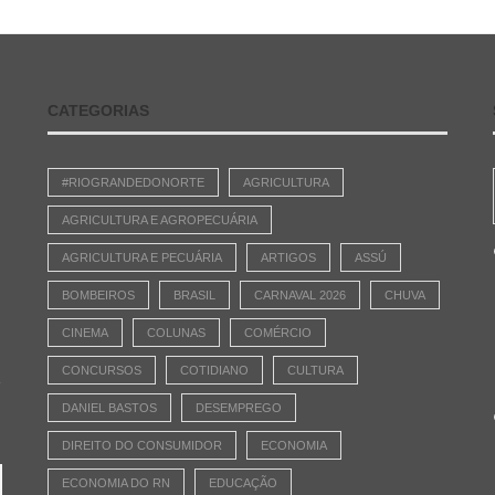
CATEGORIAS
#RIOGRANDEDONORTE
AGRICULTURA
AGRICULTURA E AGROPECUÁRIA
AGRICULTURA E PECUÁRIA
ARTIGOS
ASSÚ
BOMBEIROS
BRASIL
CARNAVAL 2026
CHUVA
CINEMA
COLUNAS
COMÉRCIO
CONCURSOS
COTIDIANO
CULTURA
e
DANIEL BASTOS
DESEMPREGO
DIREITO DO CONSUMIDOR
ECONOMIA
ECONOMIA DO RN
EDUCAÇÃO