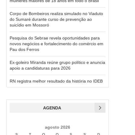
mulheres maiores de 18 anos em todo o Brasil
Corpo de Bombeiros realiza simulado no Viaduto
do Sumaré durante curso de prevenção ao
suicídio em Mossoró
Pesquisa do Sebrae revela oportunidades para
novos negócios e fortalecimento do comércio em
Pau dos Ferros
Ex-goleiro Miranda reúne grupo político e anuncia
apoio a candidaturas para 2026
RN registra melhor resultado da história no IDEB
AGENDA
agosto 2026
S
T
Q
Q
S
S
D