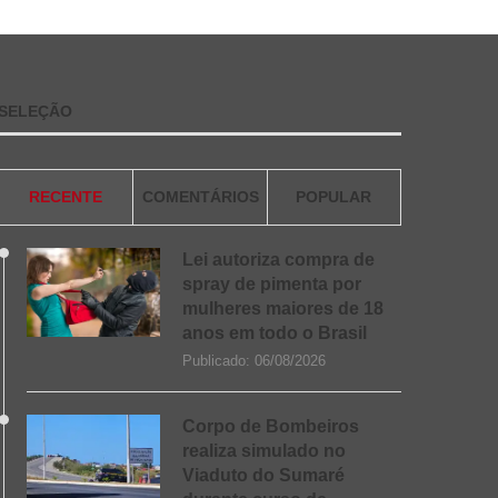
SELEÇÃO
RECENTE
COMENTÁRIOS
POPULAR
Lei autoriza compra de
spray de pimenta por
mulheres maiores de 18
anos em todo o Brasil
Publicado:
06/08/2026
Corpo de Bombeiros
realiza simulado no
Viaduto do Sumaré