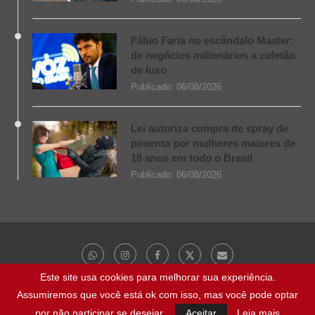
Fábio Faria no escândalo Master:
de negócios milionários a cafetão
de luxo
Publicado:
06/08/2026
Lei autoriza compra de spray de
pimenta por mulheres maiores de
18 anos em todo o Brasil
Publicado:
06/08/2026
Este site usa cookies para melhorar sua experiência.
Assumiremos que você está ok com isso, mas você pode optar
@ 2023 - Todos os direitos reservados | NaBocaDaNoite.com.br
por não participar se desejar.
Aceitar
Leia mais