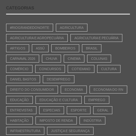
CATEGORIAS
#RIOGRANDEDONORTE
AGRICULTURA
AGRICULTURA E AGROPECUÁRIA
AGRICULTURA E PECUÁRIA
ARTIGOS
ASSÚ
BOMBEIROS
BRASIL
CARNAVAL 2026
CHUVA
CINEMA
COLUNAS
COMÉRCIO
CONCURSOS
COTIDIANO
CULTURA
DANIEL BASTOS
DESEMPREGO
DIREITO DO CONSUMIDOR
ECONOMIA
ECONOMIA DO RN
EDUCAÇÃO
EDUCAÇÃO E CULTURA
EMPREGO
ENTREVISTAS
ESPECIAIS
ESPORTE
GERAL
HABITAÇÃO
IMPOSTO DE RENDA
INDÚSTRIA
INFRAESTRUTURA
JUSTIÇA E SEGURANÇA