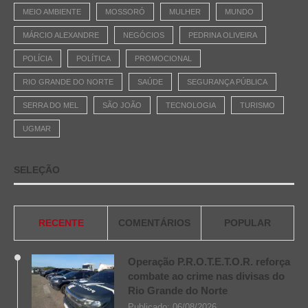
MEIO AMBIENTE
MOSSORÓ
MULHER
MUNDO
MÁRCIO ALEXANDRE
NEGÓCIOS
PEDRINA OLIVEIRA
POLÍCIA
POLÍTICA
PROMOCIONAL
RIO GRANDE DO NORTE
SAÚDE
SEGURANÇA PÚBLICA
SERRA DO MEL
SÃO JOÃO
TECNOLOGIA
TURISMO
UGMAR
SELEÇÃO
RECENTE
COMENTÁRIOS
POPULAR
Operação P.R.O.T.E.T.O.R. reforça
combate ao crime nas divisas do
Rio Grande do Norte
Publicado:
06/08/2026