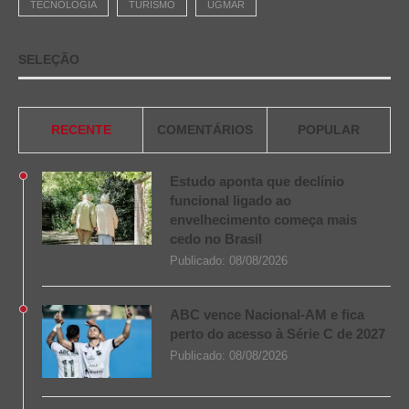
TECNOLOGIA
TURISMO
UGMAR
SELEÇÃO
RECENTE
COMENTÁRIOS
POPULAR
Estudo aponta que declínio
funcional ligado ao
envelhecimento começa mais
cedo no Brasil
Publicado:
08/08/2026
ABC vence Nacional-AM e fica
perto do acesso à Série C de 2027
Publicado:
08/08/2026