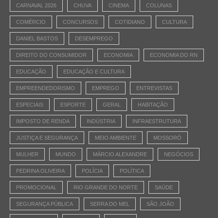
CARNAVAL 2026
CHUVA
CINEMA
COLUNAS
COMÉRCIO
CONCURSOS
COTIDIANO
CULTURA
DANIEL BASTOS
DESEMPREGO
DIREITO DO CONSUMIDOR
ECONOMIA
ECONOMIA DO RN
EDUCAÇÃO
EDUCAÇÃO E CULTURA
EMPREENDEDORISMO
EMPREGO
ENTREVISTAS
ESPECIAIS
ESPORTE
GERAL
HABITAÇÃO
IMPOSTO DE RENDA
INDÚSTRIA
INFRAESTRUTURA
JUSTIÇA E SEGURANÇA
MEIO AMBIENTE
MOSSORÓ
MULHER
MUNDO
MÁRCIO ALEXANDRE
NEGÓCIOS
PEDRINA OLIVEIRA
POLÍCIA
POLÍTICA
PROMOCIONAL
RIO GRANDE DO NORTE
SAÚDE
SEGURANÇA PÚBLICA
SERRA DO MEL
SÃO JOÃO