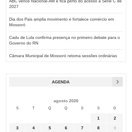
ABC vence Nacional-AM e fica perto do acesso à Série C de
2027
Dia dos Pais amplia movimento e fortalece comércio em
Mossoró
Cadu de Lula confirma presença no primeiro debate para o
Governo do RN
Câmara Municipal de Mossoró retoma sessões ordinárias
AGENDA
agosto 2026
S
T
Q
Q
S
S
D
1
2
3
4
5
6
7
8
9