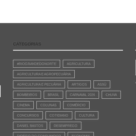
CATEGORIAS
e
#RIOGRANDEDONORTE
AGRICULTURA
AGRICULTURA E AGROPECUÁRIA
AGRICULTURA E PECUÁRIA
ARTIGOS
ASSÚ
BOMBEIROS
BRASIL
CARNAVAL 2026
CHUVA
CINEMA
COLUNAS
COMÉRCIO
CONCURSOS
COTIDIANO
CULTURA
DANIEL BASTOS
DESEMPREGO