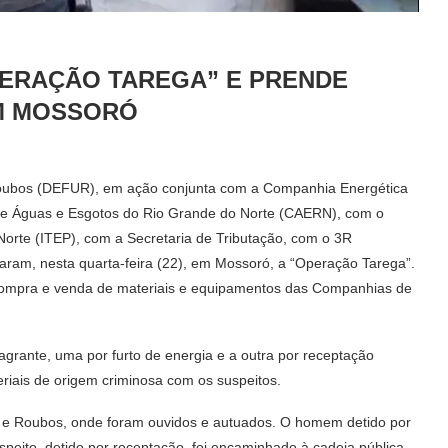
OPERAÇÃO TAREGA” E PRENDE
M MOSSORÓ
e Roubos (DEFUR), em ação conjunta com a Companhia Energética
e Águas e Esgotos do Rio Grande do Norte (CAERN), com o
 Norte (ITEP), com a Secretaria de Tributação, com o 3R
ram, nesta quarta-feira (22), em Mossoró, a “Operação Tarega”.
 a compra e venda de materiais e equipamentos das Companhias de
agrante, uma por furto de energia e a outra por receptação
eriais de origem criminosa com os suspeitos.
s e Roubos, onde foram ouvidos e autuados. O homem detido por
suspeito, detido por receptação, foi encaminhado à cadeia pública