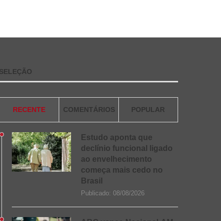
SELEÇÃO
RECENTE
COMENTÁRIOS
POPULAR
Estudo aponta que
declínio funcional ligado
ao envelhecimento
começa mais cedo no
Brasil
Publicado:
08/08/2026