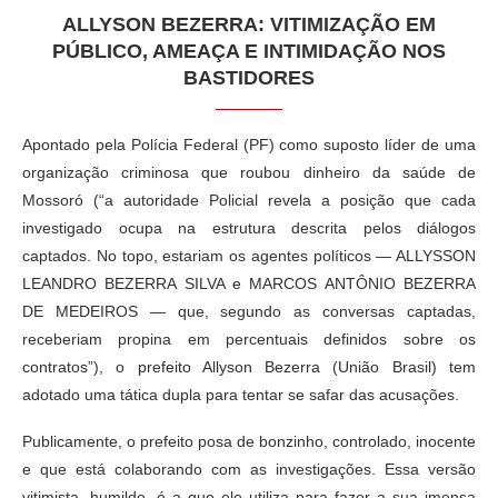
ALLYSON BEZERRA: VITIMIZAÇÃO EM
PÚBLICO, AMEAÇA E INTIMIDAÇÃO NOS
BASTIDORES
Apontado pela Polícia Federal (PF) como suposto líder de uma
organização criminosa que roubou dinheiro da saúde de
Mossoró (“a autoridade Policial revela a posição que cada
investigado ocupa na estrutura descrita pelos diálogos
captados. No topo, estariam os agentes políticos — ALLYSSON
LEANDRO BEZERRA SILVA e MARCOS ANTÔNIO BEZERRA
DE MEDEIROS — que, segundo as conversas captadas,
receberiam propina em percentuais definidos sobre os
contratos”), o prefeito Allyson Bezerra (União Brasil) tem
adotado uma tática dupla para tentar se safar das acusações.
Publicamente, o prefeito posa de bonzinho, controlado, inocente
e que está colaborando com as investigações. Essa versão
vitimista, humilde, é a que ele utiliza para fazer a sua imensa