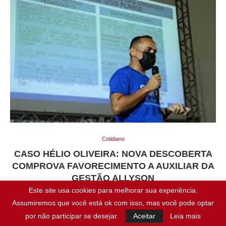
Cotidiano
CASO HÉLIO OLIVEIRA: NOVA DESCOBERTA
COMPROVA FAVORECIMENTO A AUXILIAR DA
GESTÃO ALLYSON
Este site usa cookies para melhorar sua experiência.
Assumiremos que você está ok com isso, mas você pode optar
O Boca da Noite tem trazido à tona informações sobre
por não participar se desejar.
Aceitar
Leia mais
privilégios na gestão municipal para auxiliares da gestão Allyson