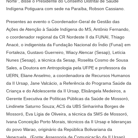
Norte”, disse o Presidente do Conselho Distrital de Saúde
Indígena Potiguara com sede na Paraíba, Robson Cassiano.
Presentes ao evento o Coordenador-Geral de Gestão das
Ações de Atenção à Saúde Indígena do MS, Antônio Fernando,
o coordenador regional da CR Nordeste II da FUNAI, Thiago
Anacé, o indigenista da Fundação Nacional do Índio (Funai) em
Fortaleza, Gustavo Guerreiro, Wiacy Alencar (Sesap), Letícia
Nunes (Sesap), a técnica da Sesap, Roselita Cosmo de Sousa
Sales, a Doutora em Antropologia pela UFPE e professora da
UERN, Eliane Anselmo, a coordenadora de Recursos Humanos
da II Ursap, Jane Valcácio, a Referência do Programa Saúde da
Criança e do Adolescente da II Ursap, Elisângela Medeiros, a
Gerente Executiva de Políticas Públicas da Saúde de Mossoró,
Lindinete Saturno Souza; ACS da UBS Sinharinha Borges de
Mossoró, Eva Lígia de Oliveira, a técnica da SMS de Mossoró,
Ivana Conceição Porto Morais, técnicos da II Ursap e lideranças
do povo Warao, originário da República Bolivariana da
Venezuela. .(Fonte: Assessoria de Comunicação da II Ursap)