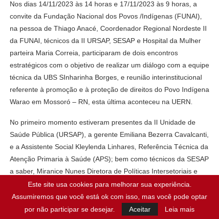
Nos dias 14/11/2023 às 14 horas e 17/11/2023 às 9 horas, a
convite da Fundação Nacional dos Povos /Indígenas (FUNAI),
na pessoa de Thiago Anacé, Coordenador Regional Nordeste II
da FUNAI, técnicos da II URSAP, SESAP e Hospital da Mulher
parteira Maria Correia, participaram de dois encontros
estratégicos com o objetivo de realizar um diálogo com a equipe
técnica da UBS SInharinha Borges, e reunião interinstitucional
referente à promoção e à proteção de direitos do Povo Indígena
Warao em Mossoró – RN, esta última aconteceu na UERN.
No primeiro momento estiveram presentes da II Unidade de
Saúde Pública (URSAP), a gerente Emiliana Bezerra Cavalcanti,
e a Assistente Social Kleylenda Linhares, Referência Técnica da
Atenção Primaria à Saúde (APS); bem como técnicos da SESAP
a saber, Miranice Nunes Diretora de Políticas Intersetoriais e
Promoção à Saúde, e Uiacy Alencar, responsável pelas políticas
Este site usa cookies para melhorar sua experiência.
de equidade, entre outros técnicos.
Assumiremos que você está ok com isso, mas você pode optar
por não participar se desejar.
Aceitar
Leia mais
A assistente Social Lívia do Hospital da Mulher também esteve