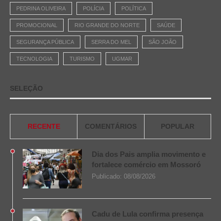
PEDRINA OLIVEIRA
POLÍCIA
POLÍTICA
PROMOCIONAL
RIO GRANDE DO NORTE
SAÚDE
SEGURANÇA PÚBLICA
SERRA DO MEL
SÃO JOÃO
TECNOLOGIA
TURISMO
UGMAR
SELEÇÃO
RECENTE
COMENTÁRIOS
POPULAR
Dia dos Pais amplia movimento e
fortalece comércio em Mossoró
Publicado:
08/08/2026
Cadu de Lula confirma presença