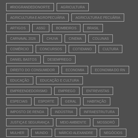
#RIOGRANDEDONORTE
AGRICULTURA
AGRICULTURA E AGROPECUÁRIA
AGRICULTURA E PECUÁRIA
ARTIGOS
ASSÚ
BOMBEIROS
BRASIL
CARNAVAL 2026
CHUVA
CINEMA
COLUNAS
COMÉRCIO
CONCURSOS
COTIDIANO
CULTURA
DANIEL BASTOS
DESEMPREGO
DIREITO DO CONSUMIDOR
ECONOMIA
ECONOMIA DO RN
EDUCAÇÃO
EDUCAÇÃO E CULTURA
EMPREENDEDORISMO
EMPREGO
ENTREVISTAS
ESPECIAIS
ESPORTE
GERAL
HABITAÇÃO
IMPOSTO DE RENDA
INDÚSTRIA
INFRAESTRUTURA
JUSTIÇA E SEGURANÇA
MEIO AMBIENTE
MOSSORÓ
MULHER
MUNDO
MÁRCIO ALEXANDRE
NEGÓCIOS