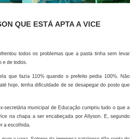
SON QUE ESTÁ APTA A VICE
 Enfrentou todos os problemas que a pasta tinha sem levar
o e de todos.
quela que fazia 110% quando o prefeito pedia 100%. Não
até hoje, tenha dificuldade de se desapegar do posto que
ex-secretária municipal de Educação cumpriu tudo o que a
 vice na chapa a ser encabeçada por Allyson. E, segundo
r a escolhida.
 quer a vaga. Setores da imprensa natalense dão conta de