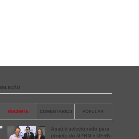
SELEÇÃO
RECENTE
COMENTÁRIOS
POPULAR
Assú é selecionado para
projeto do MPRN e UFRN