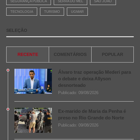
SEGURANÇA PÚBLICA
SERRA DO MEL
SÃO JOÃO
TECNOLOGIA
TURISMO
UGMAR
SELEÇÃO
RECENTE
COMENTÁRIOS
POPULAR
Álvaro traz operação Mederi para
o debate e deixa Allyson
desnorteado
Publicado:
09/08/2026
Ex-marido de Maria da Penha é
preso no Rio Grande do Norte
Publicado:
09/08/2026