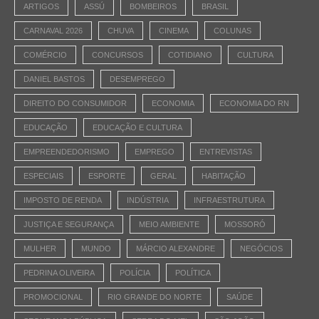
ARTIGOS
ASSÚ
BOMBEIROS
BRASIL
CARNAVAL 2026
CHUVA
CINEMA
COLUNAS
COMÉRCIO
CONCURSOS
COTIDIANO
CULTURA
DANIEL BASTOS
DESEMPREGO
DIREITO DO CONSUMIDOR
ECONOMIA
ECONOMIA DO RN
EDUCAÇÃO
EDUCAÇÃO E CULTURA
EMPREENDEDORISMO
EMPREGO
ENTREVISTAS
ESPECIAIS
ESPORTE
GERAL
HABITAÇÃO
IMPOSTO DE RENDA
INDÚSTRIA
INFRAESTRUTURA
JUSTIÇA E SEGURANÇA
MEIO AMBIENTE
MOSSORÓ
MULHER
MUNDO
MÁRCIO ALEXANDRE
NEGÓCIOS
PEDRINA OLIVEIRA
POLÍCIA
POLÍTICA
PROMOCIONAL
RIO GRANDE DO NORTE
SAÚDE