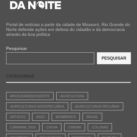
Portal de notícias a partir da cidade de Mossoró, Rio Grande do
Norte defende ações em defesa do cidadão e da democracia
através da boa política
Pesquisar
PESQUISAR
CATEGORIAS
#RIOGRANDEDONORTE
AGRICULTURA
AGRICULTURA E AGROPECUÁRIA
AGRICULTURA E PECUÁRIA
ARTIGOS
ASSÚ
BOMBEIROS
BRASIL
CARNAVAL 2026
CHUVA
CINEMA
COLUNAS