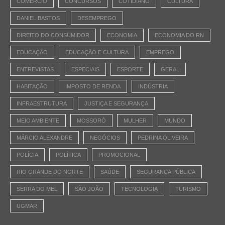
COMÉRCIO
CONCURSOS
COTIDIANO
CULTURA
DANIEL BASTOS
DESEMPREGO
DIREITO DO CONSUMIDOR
ECONOMIA
ECONOMIA DO RN
EDUCAÇÃO
EDUCAÇÃO E CULTURA
EMPREGO
ENTREVISTAS
ESPECIAIS
ESPORTE
GERAL
HABITAÇÃO
IMPOSTO DE RENDA
INDÚSTRIA
INFRAESTRUTURA
JUSTIÇA E SEGURANÇA
MEIO AMBIENTE
MOSSORÓ
MULHER
MUNDO
MÁRCIO ALEXANDRE
NEGÓCIOS
PEDRINA OLIVEIRA
POLÍCIA
POLÍTICA
PROMOCIONAL
RIO GRANDE DO NORTE
SAÚDE
SEGURANÇA PÚBLICA
SERRA DO MEL
SÃO JOÃO
TECNOLOGIA
TURISMO
UGMAR