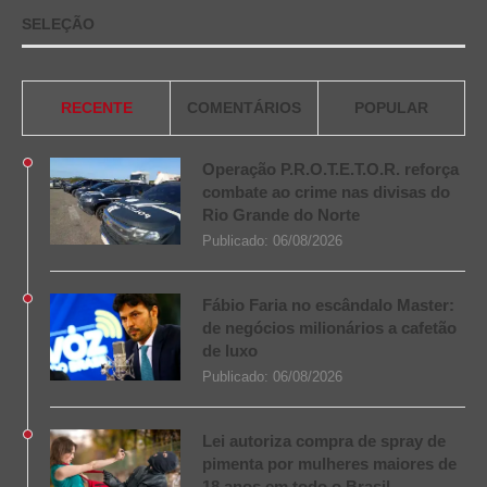
SELEÇÃO
RECENTE
COMENTÁRIOS
POPULAR
Operação P.R.O.T.E.T.O.R. reforça
combate ao crime nas divisas do
Rio Grande do Norte
Publicado:
06/08/2026
Fábio Faria no escândalo Master:
de negócios milionários a cafetão
de luxo
Publicado:
06/08/2026
Lei autoriza compra de spray de
pimenta por mulheres maiores de
18 anos em todo o Brasil