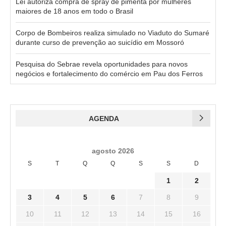
Lei autoriza compra de spray de pimenta por mulheres
maiores de 18 anos em todo o Brasil
Corpo de Bombeiros realiza simulado no Viaduto do Sumaré
durante curso de prevenção ao suicídio em Mossoró
Pesquisa do Sebrae revela oportunidades para novos
negócios e fortalecimento do comércio em Pau dos Ferros
AGENDA
agosto 2026
S
T
Q
Q
S
S
D
1
2
3
4
5
6
7
8
9
10
11
12
13
14
15
16