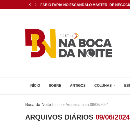
FÁBIO FARIA NO ESCÂNDALO MASTER: DE NEGÓCIOS
LEI AUTORIZA COMPRA DE SPRAY DE PIMENTA POR.
CORPO DE BOMBEIROS REALIZA SIMULADO NO VIAD
PESQUISA DO SEBRAE REVELA OPORTUNIDADES P
EX-GOLEIRO MIRANDA REÚNE GRUPO POLÍTICO E AN
RN REGISTRA MELHOR RESULTADO DA HISTÓRIA N
MINISTÉRIO PÚBLICO RECOMENDA SUSPENSÃO DE 
ALLYSON: O CINISMO DE QUEM DEIXOU ROUBAR O..
ASSÚ É SELECIONADO PARA PROJETO DO MPRN E..
INÍCIO
SOBRE
ARTIGOS
COLUNAS
ES
Boca da Noite
Início
»
Arquivos para 09/06/2024
ARQUIVOS DIÁRIOS
09/06/2024