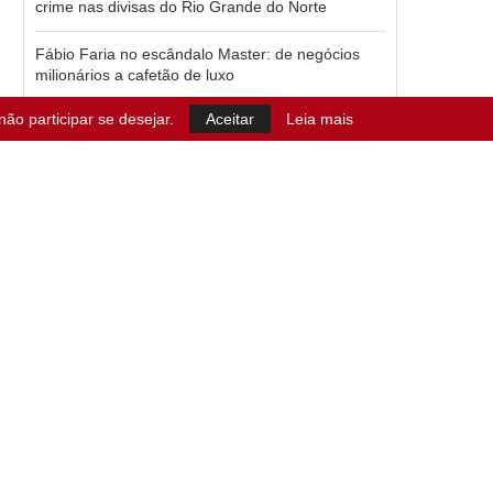
crime nas divisas do Rio Grande do Norte
Fábio Faria no escândalo Master: de negócios
milionários a cafetão de luxo
ão participar se desejar.
Aceitar
Leia mais
Lei autoriza compra de spray de pimenta por
mulheres maiores de 18 anos em todo o Brasil
Corpo de Bombeiros realiza simulado no Viaduto
do Sumaré durante curso de prevenção ao
suicídio em Mossoró
Pesquisa do Sebrae revela oportunidades para
novos negócios e fortalecimento do comércio em
Pau dos Ferros
AGENDA
junho 2024