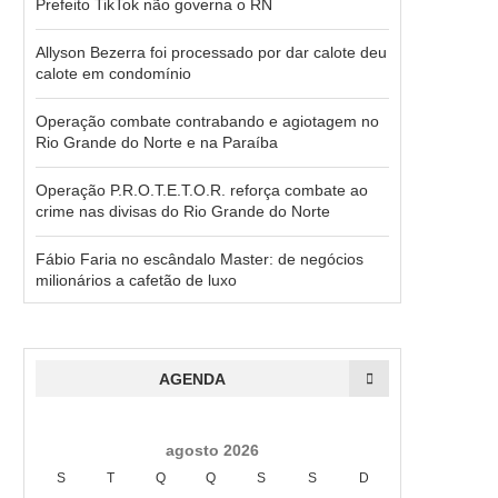
Prefeito TikTok não governa o RN
Allyson Bezerra foi processado por dar calote deu
calote em condomínio
Operação combate contrabando e agiotagem no
Rio Grande do Norte e na Paraíba
Operação P.R.O.T.E.T.O.R. reforça combate ao
crime nas divisas do Rio Grande do Norte
Fábio Faria no escândalo Master: de negócios
milionários a cafetão de luxo
AGENDA
agosto 2026
S
T
Q
Q
S
S
D