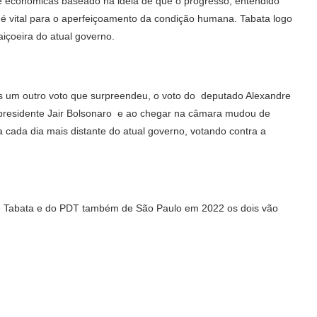
s e econômicas baseado na ideia de que o progresso, entendido
, é vital para o aperfeiçoamento da condição humana. Tabata logo
aiçoeira do atual governo.
os um outro voto que surpreendeu, o voto do deputado Alexandre
l presidente Jair Bolsonaro e ao chegar na câmara mudou de
ada dia mais distante do atual governo, votando contra a
e Tabata e do PDT também de São Paulo em 2022 os dois vão