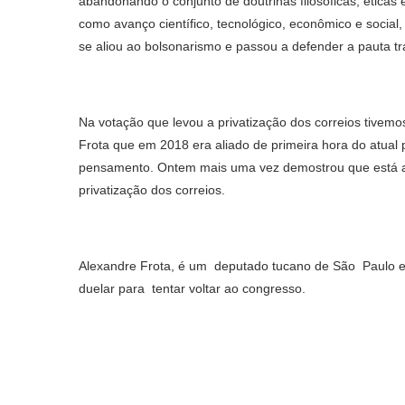
abandonando o conjunto de doutrinas filosóficas, ética
como avanço científico, tecnológico, econômico e social
se aliou ao bolsonarismo e passou a defender a pauta tr
Na votação que levou a privatização dos correios tivem
Frota que em 2018 era aliado de primeira hora do atua
pensamento. Ontem mais uma vez demostrou que está a c
privatização dos correios.
Alexandre Frota, é um deputado tucano de São Paulo 
duelar para tentar voltar ao congresso.