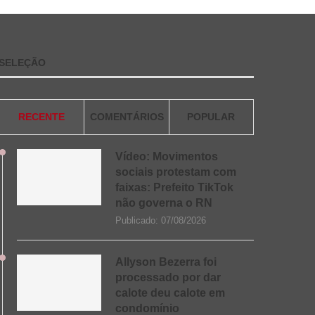
SELEÇÃO
RECENTE
COMENTÁRIOS
POPULAR
Vídeo: Movimentos
sociais protestam com
faixas: Prefeito TikTok
não governa o RN
Publicado:
07/08/2026
Allyson Bezerra foi
processado por dar
calote deu calote em
condomínio