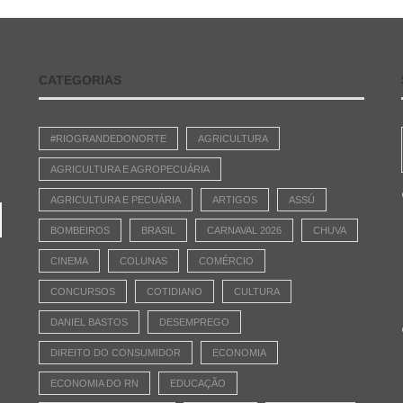
CATEGORIAS
e
#RIOGRANDEDONORTE
AGRICULTURA
AGRICULTURA E AGROPECUÁRIA
AGRICULTURA E PECUÁRIA
ARTIGOS
ASSÚ
BOMBEIROS
BRASIL
CARNAVAL 2026
CHUVA
CINEMA
COLUNAS
COMÉRCIO
CONCURSOS
COTIDIANO
CULTURA
DANIEL BASTOS
DESEMPREGO
DIREITO DO CONSUMIDOR
ECONOMIA
ECONOMIA DO RN
EDUCAÇÃO