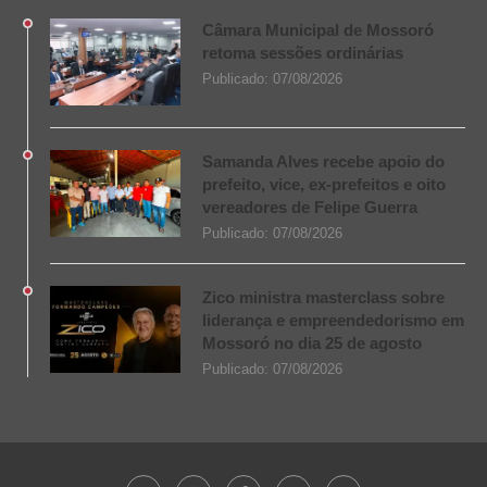
Câmara Municipal de Mossoró
retoma sessões ordinárias
Publicado:
07/08/2026
Samanda Alves recebe apoio do
prefeito, vice, ex-prefeitos e oito
vereadores de Felipe Guerra
Publicado:
07/08/2026
Zico ministra masterclass sobre
liderança e empreendedorismo em
Mossoró no dia 25 de agosto
Publicado:
07/08/2026