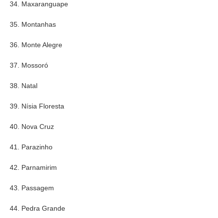
34. Maxaranguape
35. Montanhas
36. Monte Alegre
37. Mossoró
38. Natal
39. Nísia Floresta
40. Nova Cruz
41. Parazinho
42. Parnamirim
43. Passagem
44. Pedra Grande