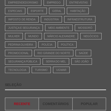
EMPREENDEDORISMO
EMPREGO
ENTREVISTAS
ESPECIAIS
ESPORTE
GERAL
HABITAÇÃO
IMPOSTO DE RENDA
INDÚSTRIA
INFRAESTRUTURA
JUSTIÇA E SEGURANÇA
MEIO AMBIENTE
MOSSORÓ
MULHER
MUNDO
MÁRCIO ALEXANDRE
NEGÓCIOS
PEDRINA OLIVEIRA
POLÍCIA
POLÍTICA
PROMOCIONAL
RIO GRANDE DO NORTE
SAÚDE
SEGURANÇA PÚBLICA
SERRA DO MEL
SÃO JOÃO
TECNOLOGIA
TURISMO
UGMAR
SELEÇÃO
RECENTE
COMENTÁRIOS
POPULAR