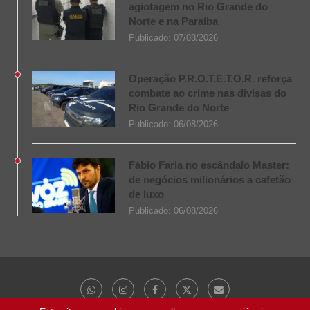
agiotagem no Rio Grande do
Norte e na Paraíba
Publicado:
07/08/2026
Operação P.R.O.T.E.T.O.R. reforça
combate ao crime nas divisas do
Rio Grande do Norte
Publicado:
06/08/2026
Fábio Faria no escândalo Master:
de negócios milionários a cafetão
de luxo
Publicado:
06/08/2026