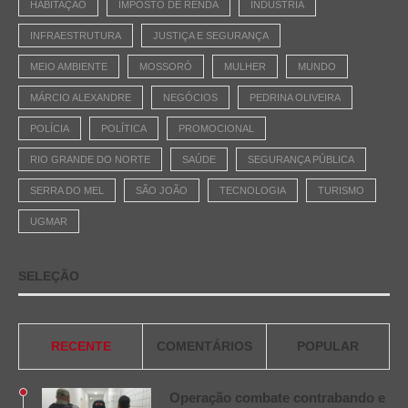
HABITAÇÃO
IMPOSTO DE RENDA
INDÚSTRIA
INFRAESTRUTURA
JUSTIÇA E SEGURANÇA
MEIO AMBIENTE
MOSSORÓ
MULHER
MUNDO
MÁRCIO ALEXANDRE
NEGÓCIOS
PEDRINA OLIVEIRA
POLÍCIA
POLÍTICA
PROMOCIONAL
RIO GRANDE DO NORTE
SAÚDE
SEGURANÇA PÚBLICA
SERRA DO MEL
SÃO JOÃO
TECNOLOGIA
TURISMO
UGMAR
SELEÇÃO
RECENTE
COMENTÁRIOS
POPULAR
Operação combate contrabando e