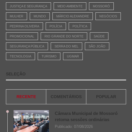
JUSTIÇA E SEGURANÇA
MEIO AMBIENTE
MOSSORÓ
MULHER
MUNDO
MÁRCIO ALEXANDRE
NEGÓCIOS
PEDRINA OLIVEIRA
POLÍCIA
POLÍTICA
PROMOCIONAL
RIO GRANDE DO NORTE
SAÚDE
SEGURANÇA PÚBLICA
SERRA DO MEL
SÃO JOÃO
TECNOLOGIA
TURISMO
UGMAR
SELEÇÃO
RECENTE
COMENTÁRIOS
POPULAR
Câmara Municipal de Mossoró
retoma sessões ordinárias
Publicado:
07/08/2026