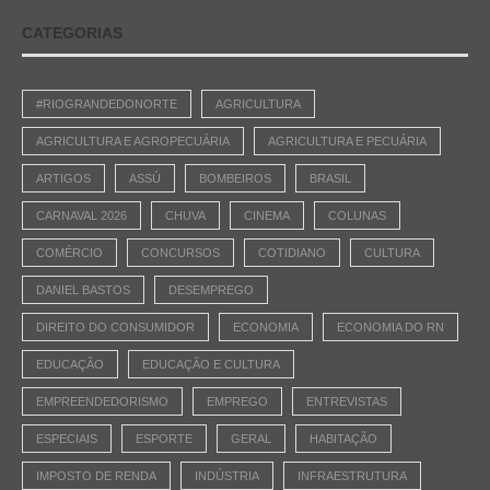
CATEGORIAS
#RIOGRANDEDONORTE
AGRICULTURA
AGRICULTURA E AGROPECUÁRIA
AGRICULTURA E PECUÁRIA
ARTIGOS
ASSÚ
BOMBEIROS
BRASIL
CARNAVAL 2026
CHUVA
CINEMA
COLUNAS
COMÉRCIO
CONCURSOS
COTIDIANO
CULTURA
DANIEL BASTOS
DESEMPREGO
DIREITO DO CONSUMIDOR
ECONOMIA
ECONOMIA DO RN
EDUCAÇÃO
EDUCAÇÃO E CULTURA
EMPREENDEDORISMO
EMPREGO
ENTREVISTAS
ESPECIAIS
ESPORTE
GERAL
HABITAÇÃO
IMPOSTO DE RENDA
INDÚSTRIA
INFRAESTRUTURA