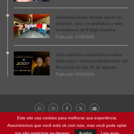
Samanda Alves recebe apoio do
prefeito, vice, ex-prefeitos e oito
vereadores de Felipe Guerra
Publicado:
07/08/2026
Zico ministra masterclass sobre
liderança e empreendedorismo em
Mossoró no dia 25 de agosto
Publicado:
07/08/2026
Este site usa cookies para melhorar sua experiência.
Assumiremos que você está ok com isso, mas você pode optar
@ 2023 - Todos os direitos reservados | NaBocaDaNoite.com.br
por não participar se desejar.
Aceitar
Leia mais